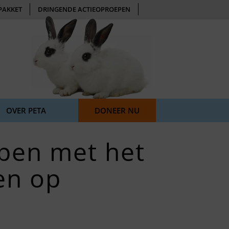
PAKKET
DRINGENDE ACTIEOPROEPEN
OVER PETA
DONEER NU
MISHANDELD OP ANDERE MANIEREN
pen met het
en op