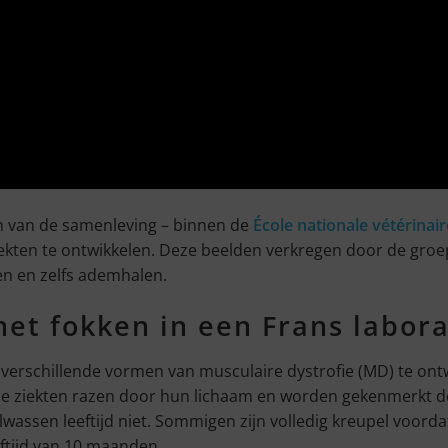
ch van de samenleving – binnen de
École nationale vétérinair
kten te ontwikkelen. Deze beelden verkregen door de gro
n en zelfs ademhalen.
het fokken in een Frans labora
verschillende vormen van musculaire dystrofie (MD) te ont
Deze ziekten razen door hun lichaam en worden gekenmerkt 
assen leeftijd niet. Sommigen zijn volledig kreupel voordat
eeftijd van 10 maanden.