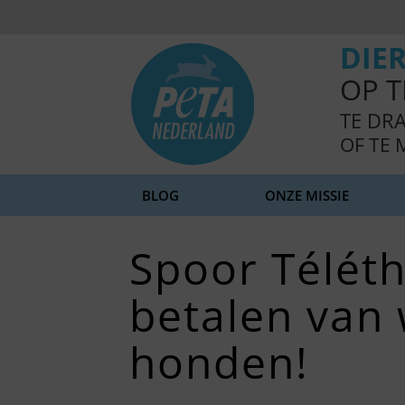
DIE
OP T
TE DR
OF TE 
BLOG
ONZE MISSIE
GEBRUIKT VOOR:
NEEM CONTACT OP
VOEDSEL
Spoor Télét
betalen van
honden!