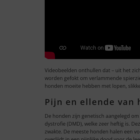
Videobeelden onthullen dat – uit het zi
worden gefokt om verlammende spierzie
honden moeite hebben met lopen, slikke
Pijn en ellende van 
De honden zijn genetisch aangelegd om 
dystrofie (DMD), welke zeer heftig is. 
zwakte. De meeste honden halen een volw
overlijdt in een pijnlijke dood voor de l