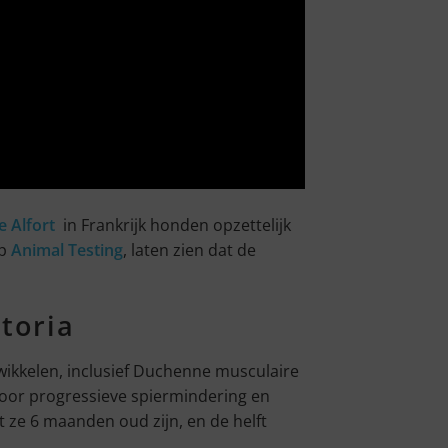
e Alfort
in Frankrijk honden opzettelijk
ep
Animal Testing
, laten zien dat de
toria
wikkelen, inclusief Duchenne musculaire
door progressieve spiermindering en
 ze 6 maanden oud zijn, en de helft